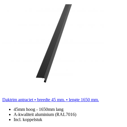
Daktrim antraciet • breedte 45 mm. • lengte 1650 mm.
45mm hoog - 1650mm lang
A-kwaliteit aluminium (RAL7016)
Incl. koppelstuk