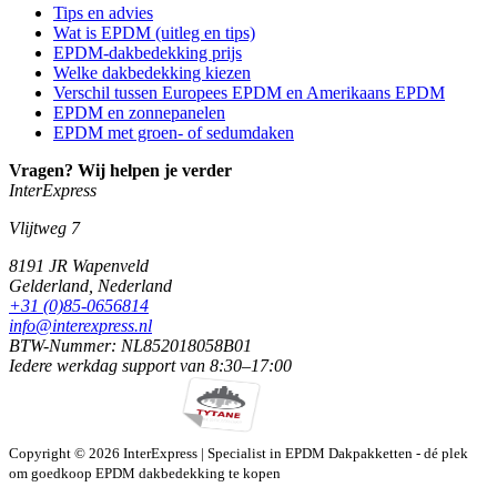
Tips en advies
Wat is EPDM (uitleg en tips)
EPDM-dakbedekking prijs
Welke dakbedekking kiezen
Verschil tussen Europees EPDM en Amerikaans EPDM
EPDM en zonnepanelen
EPDM met groen- of sedumdaken
Vragen? Wij helpen je verder
InterExpress
Vlijtweg 7
8191 JR
Wapenveld
Gelderland,
Nederland
+31 (0)85-0656814
info@interexpress.nl
BTW-Nummer: NL852018058B01
Iedere werkdag
support van
8:30–17:00
Copyright © 2026 InterExpress | Specialist in EPDM Dakpakketten - dé plek
om goedkoop EPDM dakbedekking te kopen