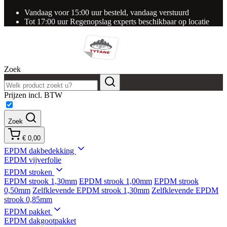
Vandaag voor 15:00 uur besteld, vandaag verstuurd
Tot 17:00 uur Regenopslag experts beschikbaar op locatie
Zoek
Prijzen incl. BTW
Zoek
€ 0,00
EPDM dakbedekking
EPDM vijverfolie
EPDM stroken
EPDM strook 1,30mm
EPDM strook 1,00mm
EPDM strook
0,50mm
Zelfklevende EPDM strook 1,30mm
Zelfklevende EPDM
strook 0,85mm
EPDM pakket
EPDM dakgootpakket