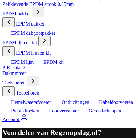
Zelfklevende EPDM strook 0,85mm
EPDM pakket
EPDM pakket
EPDM dakgootpakket
EPDM lijm en kit
EPDM lijm en kit
EPDM lijm
EPDM kit
PIR isolatie
Daktrimmen
Toebehoren
Toebehoren
Hemelwaterafvoeren
Ontluchtingen
Kabeldoorvoeren
Prefab hoeken
Loodvervanger
Gereedschappen
Account
Voordelen van Regenopslag.nl?