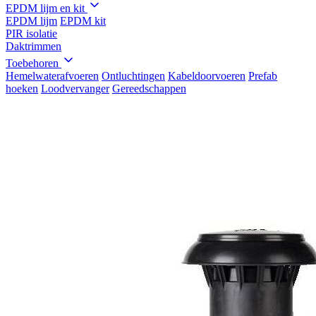
EPDM lijm en kit
EPDM lijm
EPDM kit
PIR isolatie
Daktrimmen
Toebehoren
Hemelwaterafvoeren
Ontluchtingen
Kabeldoorvoeren
Prefab
hoeken
Loodvervanger
Gereedschappen