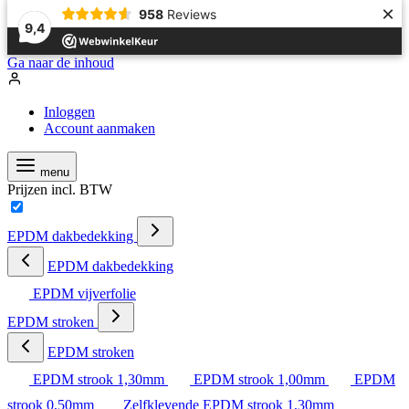
×
958
Reviews
9,4
Ga naar de inhoud
Inloggen
Account aanmaken
menu
Prijzen incl. BTW
EPDM dakbedekking
EPDM dakbedekking
EPDM vijverfolie
EPDM stroken
EPDM stroken
EPDM strook 1,30mm
EPDM strook 1,00mm
EPDM
strook 0,50mm
Zelfklevende EPDM strook 1,30mm