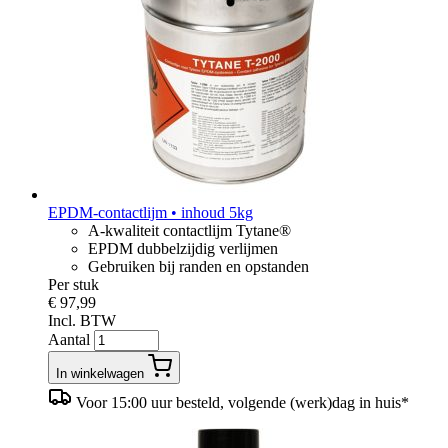
EPDM-contactlijm • inhoud 5kg
A-kwaliteit contactlijm Tytane®
EPDM dubbelzijdig verlijmen
Gebruiken bij randen en opstanden
Per stuk
€ 97,99
Incl. BTW
Aantal
In winkelwagen
Voor 15:00 uur besteld, volgende (werk)dag in huis*