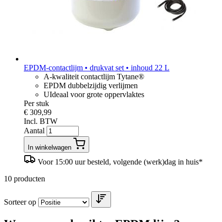
EPDM-contactlijm • drukvat set • inhoud 22 L
A-kwaliteit contactlijm Tytane®
EPDM dubbelzijdig verlijmen
UIdeaal voor grote oppervlaktes
Per stuk
€ 309,99
Incl. BTW
Aantal
In winkelwagen
Voor 15:00 uur besteld, volgende (werk)dag in huis*
10
producten
Sorteer op