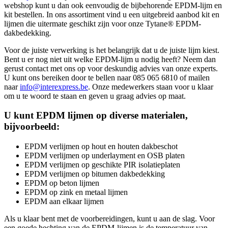
webshop kunt u dan ook eenvoudig de bijbehorende EPDM-lijm en
kit bestellen. In ons assortiment vind u een uitgebreid aanbod kit en
lijmen die uitermate geschikt zijn voor onze Tytane® EPDM-
dakbedekking.
Voor de juiste verwerking is het belangrijk dat u de juiste lijm kiest.
Bent u er nog niet uit welke EPDM-lijm u nodig heeft? Neem dan
gerust contact met ons op voor deskundig advies van onze experts.
U kunt ons bereiken door te bellen naar 085 065 6810 of mailen
naar
info@interexpress.be
. Onze medewerkers staan voor u klaar
om u te woord te staan en geven u graag advies op maat.
U kunt EPDM lijmen op diverse materialen,
bijvoorbeeld:
EPDM verlijmen op hout en houten dakbeschot
EPDM verlijmen op underlayment en OSB platen
EPDM verlijmen op geschikte PIR isolatieplaten
EPDM verlijmen op bitumen dakbedekking
EPDM op beton lijmen
EPDM op zink en metaal lijmen
EPDM aan elkaar lijmen
Als u klaar bent met de voorbereidingen, kunt u aan de slag. Voor
een goede hechting van de EPDM-lijmen is de temperatuur van