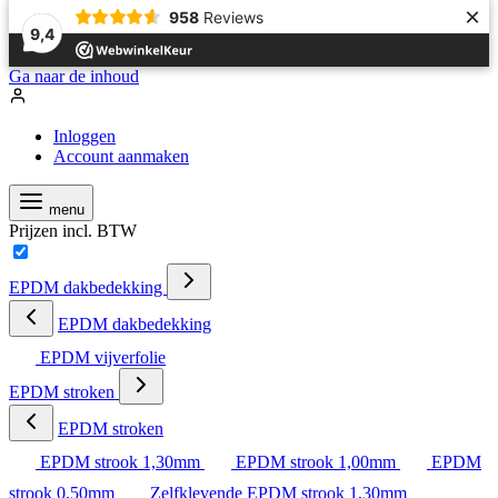
×
958
Reviews
9,4
Ga naar de inhoud
Inloggen
Account aanmaken
menu
Prijzen incl. BTW
EPDM dakbedekking
EPDM dakbedekking
EPDM vijverfolie
EPDM stroken
EPDM stroken
EPDM strook 1,30mm
EPDM strook 1,00mm
EPDM
strook 0,50mm
Zelfklevende EPDM strook 1,30mm