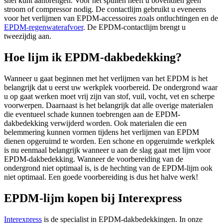
snel kunt aanbrengen. Voor het spuiten heeft u bovendien geen
stroom of compressor nodig. De contactlijm gebruikt u eveneens
voor het verlijmen van EPDM-accessoires zoals ontluchtingen en de
EPDM-regenwaterafvoer
. De EPDM-contactlijm brengt u
tweezijdig aan.
Hoe lijm ik EPDM-dakbedekking?
Wanneer u gaat beginnen met het verlijmen van het EPDM is het
belangrijk dat u eerst uw werkplek voorbereid. De ondergrond waar
u op gaat werken moet vrij zijn van stof, vuil, vocht, vet en scherpe
voorwerpen. Daarnaast is het belangrijk dat alle overige materialen
die eventueel schade kunnen toebrengen aan de EPDM-
dakbedekking verwijderd worden. Ook materialen die een
belemmering kunnen vormen tijdens het verlijmen van EPDM
dienen opgeruimd te worden. Een schone en opgeruimde werkplek
is nu eenmaal belangrijk wanneer u aan de slag gaat met lijm voor
EPDM-dakbedekking. Wanneer de voorbereiding van de
ondergrond niet optimaal is, is de hechting van de EPDM-lijm ook
niet optimaal. Een goede voorbereiding is dus het halve werk!
EPDM-lijm kopen bij Interexpress
Interexpress
is de specialist in EPDM-dakbedekkingen. In onze