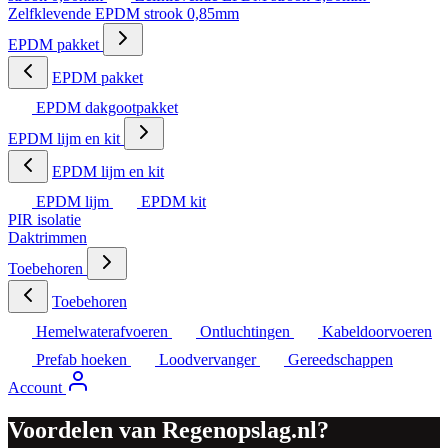
Zelfklevende EPDM strook 0,85mm
EPDM pakket
EPDM pakket
EPDM dakgootpakket
EPDM lijm en kit
EPDM lijm en kit
EPDM lijm
EPDM kit
PIR isolatie
Daktrimmen
Toebehoren
Toebehoren
Hemelwaterafvoeren
Ontluchtingen
Kabeldoorvoeren
Prefab hoeken
Loodvervanger
Gereedschappen
Account
Voordelen van Regenopslag.nl?