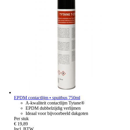
EPDM contactlijm • spuitbus 750ml
A-kwaliteit contactlijm Tytane®
EPDM dubbelzijdig verlijmen
Ideaal voor bijvoorbeeld dakgoten
Per stuk
€ 19,89
Incl. BTW