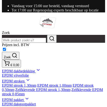
Vandaag voor 15:00 uur besteld, vandaag verstuurd
Tot 17:00 uur Regenopslag experts beschikbaar op locatie
Zoek
Prijzen incl. BTW
Zoek
€ 0,00
EPDM dakbedekking
EPDM vijverfolie
EPDM stroken
EPDM strook 1,30mm
EPDM strook 1,00mm
EPDM strook
0,50mm
Zelfklevende EPDM strook 1,30mm
Zelfklevende EPDM
strook 0,85mm
EPDM pakket
EPDM dakgootpakket