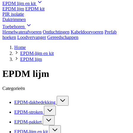
EPDM lijm en kit
EPDM lijm
EPDM kit
PIR isolatie
Daktrimmen
Toebehoren
Hemelwaterafvoeren
Ontluchtingen
Kabeldoorvoeren
Prefab
hoeken
Loodvervanger
Gereedschappen
Home
EPDM-lijm en kit
EPDM lijm
EPDM lijm
Categorieën
EPDM-dakbedekking
EPDM-stroken
EPDM-pakket
EPDM-lijm en kit