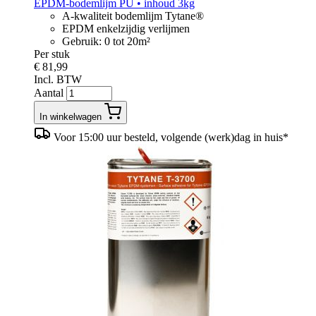
EPDM-bodemlijm PU • inhoud 3kg
A-kwaliteit bodemlijm Tytane®
EPDM enkelzijdig verlijmen
Gebruik: 0 tot 20m²
Per stuk
€ 81,99
Incl. BTW
Aantal
In winkelwagen
Voor 15:00 uur besteld, volgende (werk)dag in huis*