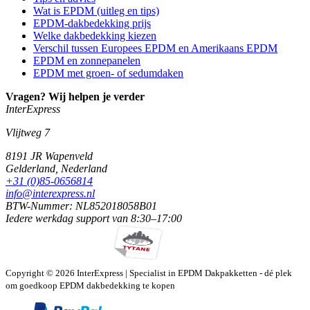
Wat is EPDM (uitleg en tips)
EPDM-dakbedekking prijs
Welke dakbedekking kiezen
Verschil tussen Europees EPDM en Amerikaans EPDM
EPDM en zonnepanelen
EPDM met groen- of sedumdaken
Vragen? Wij helpen je verder
InterExpress
Vlijtweg 7
8191 JR
Wapenveld
Gelderland,
Nederland
+31 (0)85-0656814
info@interexpress.nl
BTW-Nummer: NL852018058B01
Iedere werkdag
support van
8:30–17:00
Copyright © 2026 InterExpress | Specialist in EPDM Dakpakketten - dé plek
om goedkoop EPDM dakbedekking te kopen