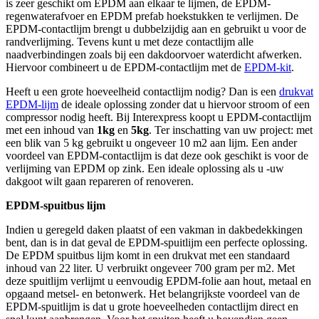
is zeer geschikt om EPDM aan elkaar te lijmen, de EPDM-
regenwaterafvoer en EPDM prefab hoekstukken te verlijmen. De
EPDM-contactlijm brengt u dubbelzijdig aan en gebruikt u voor de
randverlijming. Tevens kunt u met deze contactlijm alle
naadverbindingen zoals bij een dakdoorvoer waterdicht afwerken.
Hiervoor combineert u de EPDM-contactlijm met de
EPDM-kit
.
Heeft u een grote hoeveelheid contactlijm nodig? Dan is een
drukvat
EPDM-lijm
de ideale oplossing zonder dat u hiervoor stroom of een
compressor nodig heeft. Bij Interexpress koopt u EPDM-contactlijm
met een inhoud van
1kg
en
5kg
. Ter inschatting van uw project: met
een blik van 5 kg gebruikt u ongeveer 10 m2 aan lijm. Een ander
voordeel van EPDM-contactlijm is dat deze ook geschikt is voor de
verlijming van EPDM op zink. Een ideale oplossing als u -uw
dakgoot wilt gaan repareren of renoveren.
EPDM-spuitbus lijm
Indien u geregeld daken plaatst of een vakman in dakbedekkingen
bent, dan is in dat geval de EPDM-spuitlijm een perfecte oplossing.
De EPDM spuitbus lijm komt in een drukvat met een standaard
inhoud van 22 liter. U verbruikt ongeveer 700 gram per m2. Met
deze spuitlijm verlijmt u eenvoudig EPDM-folie aan hout, metaal en
opgaand metsel- en betonwerk. Het belangrijkste voordeel van de
EPDM-spuitlijm is dat u grote hoeveelheden contactlijm direct en