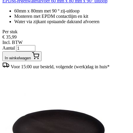
EPDM-regenwaterafvoer 60 mm x 80 mm x 90° uitloop
60mm x 80mm met 90 º zij-uitloop
Monteren met EPDM contactlijm en kit
Water via zijkant opstaande dakrand afvoeren
Per stuk
€ 35,99
Incl. BTW
Aantal
In winkelwagen
Voor 15:00 uur besteld, volgende (werk)dag in huis*