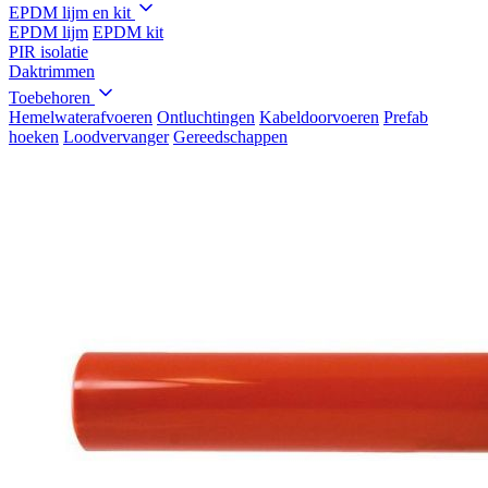
EPDM lijm en kit
EPDM lijm
EPDM kit
PIR isolatie
Daktrimmen
Toebehoren
Hemelwaterafvoeren
Ontluchtingen
Kabeldoorvoeren
Prefab
hoeken
Loodvervanger
Gereedschappen