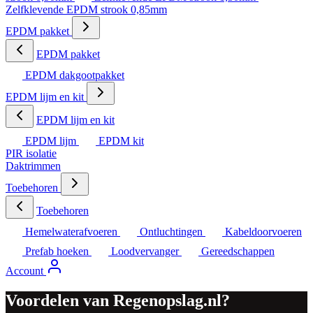
Zelfklevende EPDM strook 0,85mm
EPDM pakket
EPDM pakket
EPDM dakgootpakket
EPDM lijm en kit
EPDM lijm en kit
EPDM lijm
EPDM kit
PIR isolatie
Daktrimmen
Toebehoren
Toebehoren
Hemelwaterafvoeren
Ontluchtingen
Kabeldoorvoeren
Prefab hoeken
Loodvervanger
Gereedschappen
Account
Voordelen van Regenopslag.nl?