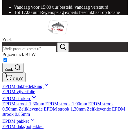
Vandaag voor 15:00 uur besteld, vandaag verstuurd
Tot 17:00 uur Regenopslag experts beschikbaar op locatie
Zoek
Prijzen incl. BTW
Zoek
€ 0,00
EPDM dakbedekking
EPDM vijverfolie
EPDM stroken
EPDM strook 1,30mm
EPDM strook 1,00mm
EPDM strook
0,50mm
Zelfklevende EPDM strook 1,30mm
Zelfklevende EPDM
strook 0,85mm
EPDM pakket
EPDM dakgootpakket