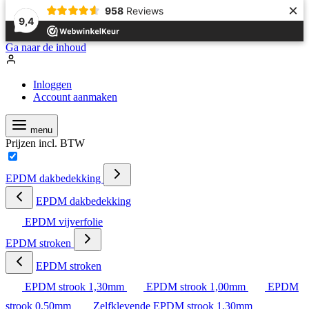
×
958
Reviews
9,4
Ga naar de inhoud
Inloggen
Account aanmaken
menu
Prijzen incl. BTW
EPDM dakbedekking
EPDM dakbedekking
EPDM vijverfolie
EPDM stroken
EPDM stroken
EPDM strook 1,30mm
EPDM strook 1,00mm
EPDM
strook 0,50mm
Zelfklevende EPDM strook 1,30mm