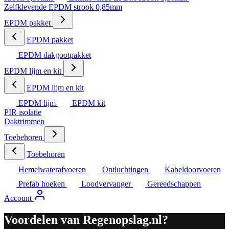
Zelfklevende EPDM strook 0,85mm
EPDM pakket
EPDM pakket
EPDM dakgootpakket
EPDM lijm en kit
EPDM lijm en kit
EPDM lijm
EPDM kit
PIR isolatie
Daktrimmen
Toebehoren
Toebehoren
Hemelwaterafvoeren
Ontluchtingen
Kabeldoorvoeren
Prefab hoeken
Loodvervanger
Gereedschappen
Account
Voordelen van Regenopslag.nl?