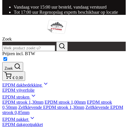
Vandaag voor 15:00 uur besteld, vandaag verstuurd
Tot 17:00 uur Regenopslag experts beschikbaar op locatie
Zoek
Prijzen incl. BTW
Zoek
€ 0,00
EPDM dakbedekking
EPDM vijverfolie
EPDM stroken
EPDM strook 1,30mm
EPDM strook 1,00mm
EPDM strook
0,50mm
Zelfklevende EPDM strook 1,30mm
Zelfklevende EPDM
strook 0,85mm
EPDM pakket
EPDM dakgootpakket