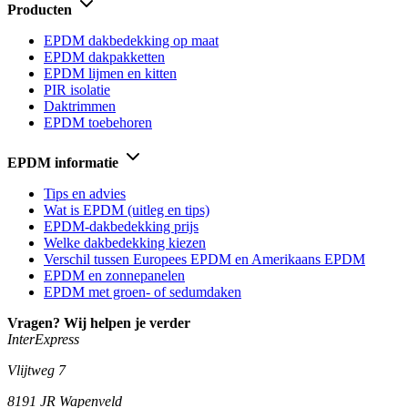
Producten
EPDM dakbedekking op maat
EPDM dakpakketten
EPDM lijmen en kitten
PIR isolatie
Daktrimmen
EPDM toebehoren
EPDM informatie
Tips en advies
Wat is EPDM (uitleg en tips)
EPDM-dakbedekking prijs
Welke dakbedekking kiezen
Verschil tussen Europees EPDM en Amerikaans EPDM
EPDM en zonnepanelen
EPDM met groen- of sedumdaken
Vragen? Wij helpen je verder
InterExpress
Vlijtweg 7
8191 JR
Wapenveld