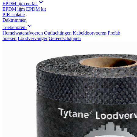
EPDM lijm en kit
EPDM lijm
EPDM kit
PIR isolatie
Daktrimmen
Toebehoren
Hemelwaterafvoeren
Ontluchtingen
Kabeldoorvoeren
Prefab
hoeken
Loodvervanger
Gereedschappen