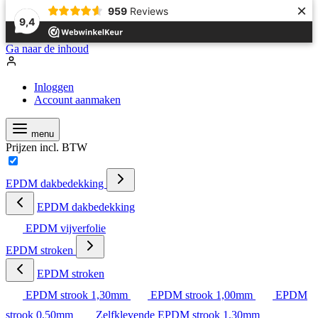
×
959
Reviews
9,4
Ga naar de inhoud
Inloggen
Account aanmaken
menu
Prijzen incl. BTW
EPDM dakbedekking
EPDM dakbedekking
EPDM vijverfolie
EPDM stroken
EPDM stroken
EPDM strook 1,30mm
EPDM strook 1,00mm
EPDM
strook 0,50mm
Zelfklevende EPDM strook 1,30mm