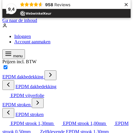
×
958
Reviews
9,4
Ga naar de inhoud
Inloggen
Account aanmaken
menu
Prijzen incl. BTW
EPDM dakbedekking
EPDM dakbedekking
EPDM vijverfolie
EPDM stroken
EPDM stroken
EPDM strook 1,30mm
EPDM strook 1,00mm
EPDM
strook 0,50mm
Zelfklevende EPDM strook 1,30mm