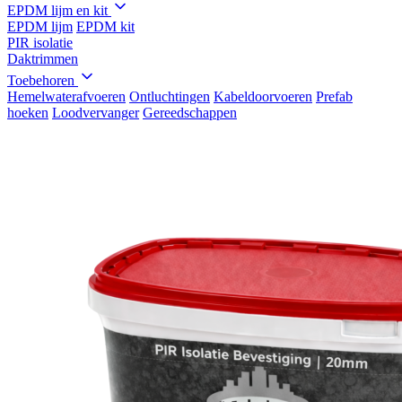
EPDM lijm en kit
EPDM lijm
EPDM kit
PIR isolatie
Daktrimmen
Toebehoren
Hemelwaterafvoeren
Ontluchtingen
Kabeldoorvoeren
Prefab
hoeken
Loodvervanger
Gereedschappen