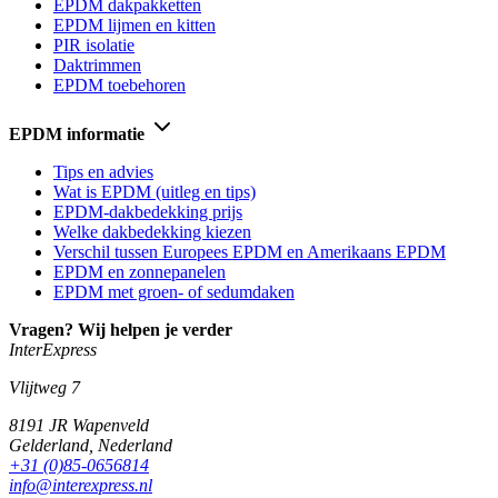
EPDM dakpakketten
EPDM lijmen en kitten
PIR isolatie
Daktrimmen
EPDM toebehoren
EPDM informatie
Tips en advies
Wat is EPDM (uitleg en tips)
EPDM-dakbedekking prijs
Welke dakbedekking kiezen
Verschil tussen Europees EPDM en Amerikaans EPDM
EPDM en zonnepanelen
EPDM met groen- of sedumdaken
Vragen? Wij helpen je verder
InterExpress
Vlijtweg 7
8191 JR
Wapenveld
Gelderland,
Nederland
+31 (0)85-0656814
info@interexpress.nl