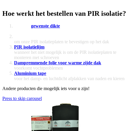
Hoe werkt het bestellen van PIR isolatie?
Kies uw
gewenste dikte
en voeg deze vervolgens toe aan
uw winkelwagen
Combinatieset schroeven
om onze PIR isolatieplaten te bevestigen op het dak
PIR isolatielijm
wanneer het niet mogelijk is om de PIR isolatieplaten te
monteren met schroeven
Dampremmende folie voor warme zijde dak
voorkomt vochtproblemen
Aluminium tape
voor het damp- en luchtdicht afplakken van naden en kieren
Andere producten die mogelijk iets voor u zijn!
Press to skip carousel