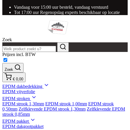
Vandaag voor 15:00 uur besteld, vandaag verstuurd
Tot 17:00 uur Regenopslag experts beschikbaar op locatie
Zoek
Prijzen incl. BTW
Zoek
€ 0,00
EPDM dakbedekking
EPDM vijverfolie
EPDM stroken
EPDM strook 1,30mm
EPDM strook 1,00mm
EPDM strook
0,50mm
Zelfklevende EPDM strook 1,30mm
Zelfklevende EPDM
strook 0,85mm
EPDM pakket
EPDM dakgootpakket