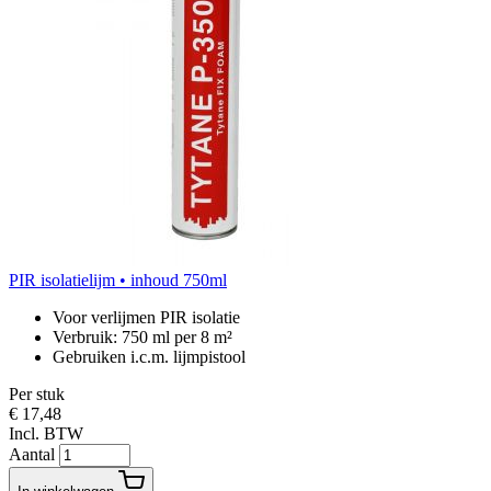
PIR isolatielijm • inhoud 750ml
Voor verlijmen PIR isolatie
Verbruik: 750 ml per 8 m²
Gebruiken i.c.m. lijmpistool
Per stuk
€ 17,48
Incl. BTW
Aantal