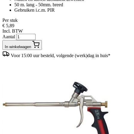
50 m. lang - 50mm. breed
Gebruiken i.c.m. PIR
Per stuk
€ 5,89
Incl. BTW
Aantal
In winkelwagen
Voor 15:00 uur besteld, volgende (werk)dag in huis*