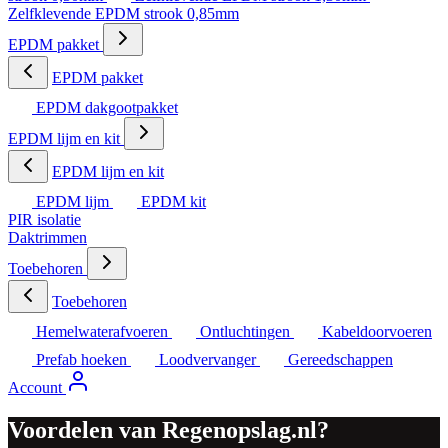
Zelfklevende EPDM strook 0,85mm
EPDM pakket
EPDM pakket
EPDM dakgootpakket
EPDM lijm en kit
EPDM lijm en kit
EPDM lijm
EPDM kit
PIR isolatie
Daktrimmen
Toebehoren
Toebehoren
Hemelwaterafvoeren
Ontluchtingen
Kabeldoorvoeren
Prefab hoeken
Loodvervanger
Gereedschappen
Account
Voordelen van Regenopslag.nl?