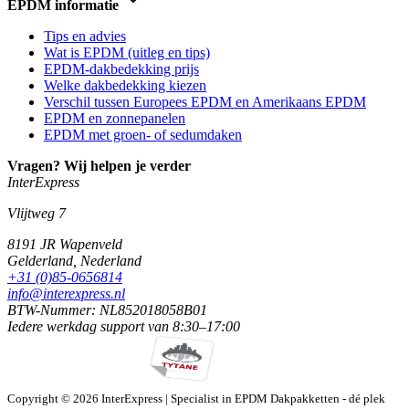
EPDM informatie
Tips en advies
Wat is EPDM (uitleg en tips)
EPDM-dakbedekking prijs
Welke dakbedekking kiezen
Verschil tussen Europees EPDM en Amerikaans EPDM
EPDM en zonnepanelen
EPDM met groen- of sedumdaken
Vragen? Wij helpen je verder
InterExpress
Vlijtweg 7
8191 JR
Wapenveld
Gelderland,
Nederland
+31 (0)85-0656814
info@interexpress.nl
BTW-Nummer: NL852018058B01
Iedere werkdag
support van
8:30–17:00
Copyright © 2026 InterExpress | Specialist in EPDM Dakpakketten - dé plek