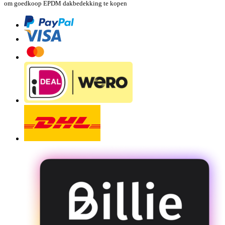
om goedkoop EPDM dakbedekking te kopen