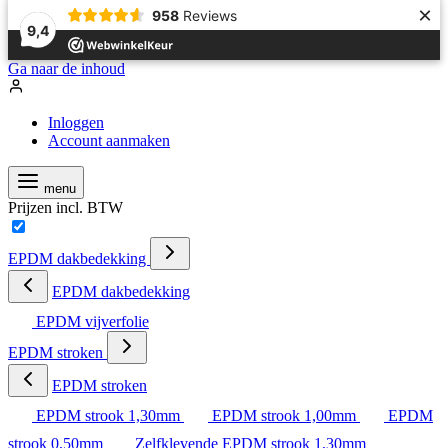
×
958
Reviews
9,4
Ga naar de inhoud
Inloggen
Account aanmaken
menu
Prijzen incl. BTW
EPDM dakbedekking
EPDM dakbedekking
EPDM vijverfolie
EPDM stroken
EPDM stroken
EPDM strook 1,30mm
EPDM strook 1,00mm
EPDM
strook 0,50mm
Zelfklevende EPDM strook 1,30mm