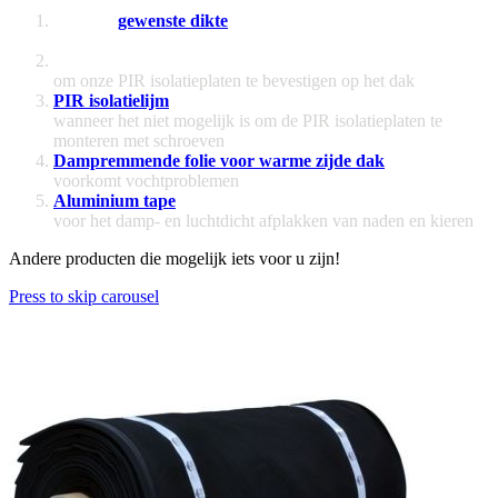
Kies uw
gewenste dikte
en voeg deze vervolgens toe aan
uw winkelwagen
Combinatieset schroeven
om onze PIR isolatieplaten te bevestigen op het dak
PIR isolatielijm
wanneer het niet mogelijk is om de PIR isolatieplaten te
monteren met schroeven
Dampremmende folie voor warme zijde dak
voorkomt vochtproblemen
Aluminium tape
voor het damp- en luchtdicht afplakken van naden en kieren
Andere producten die mogelijk iets voor u zijn!
Press to skip carousel