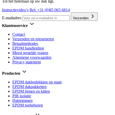
Tot het helemaal op uw dak ligt.
Instructievideo’s
Bel: +31 (0)85 065 6814
E-mailadres
Verzenden
Klantenservice
Contact
Verzenden en retourneren
Betaalmethodes
EPDM handleiding
Meest gestelde vragen
Algemene voorwaarden
Privacy statement
Producten
EPDM dakbedekking op maat
EPDM dakpakketten
EPDM lijmen en kitten
PIR isolatie
Daktrimmen
EPDM toebehoren