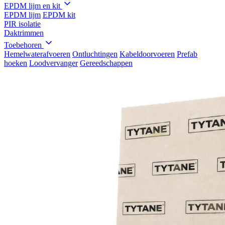
EPDM lijm en kit
EPDM lijm
EPDM kit
PIR isolatie
Daktrimmen
Toebehoren
Hemelwaterafvoeren
Ontluchtingen
Kabeldoorvoeren
Prefab
hoeken
Loodvervanger
Gereedschappen