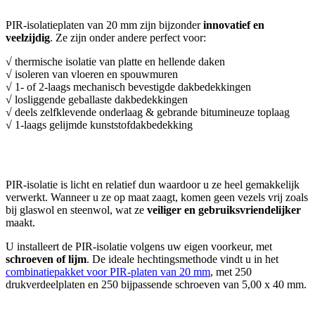
PIR-isolatieplaten van 20 mm zijn bijzonder
innovatief en
veelzijdig
. Ze zijn onder andere perfect voor:
√ thermische isolatie van platte en hellende daken
√ isoleren van vloeren en spouwmuren
√ 1- of 2-laags mechanisch bevestigde dakbedekkingen
√ losliggende geballaste dakbedekkingen
√ deels zelfklevende onderlaag & gebrande bitumineuze toplaag
√ 1-laags gelijmde kunststofdakbedekking
Hoe installeer ik PIR-isolatie?
PIR-isolatie is licht en relatief dun waardoor u ze heel gemakkelijk
verwerkt. Wanneer u ze op maat zaagt, komen geen vezels vrij zoals
bij glaswol en steenwol, wat ze
veiliger en gebruiksvriendelijker
maakt.
U installeert de PIR-isolatie volgens uw eigen voorkeur, met
schroeven of lijm
. De ideale hechtingsmethode vindt u in het
combinatiepakket voor PIR-platen van 20 mm
, met 250
drukverdeelplaten en 250 bijpassende schroeven van 5,00 x 40 mm.
Technische specificaties