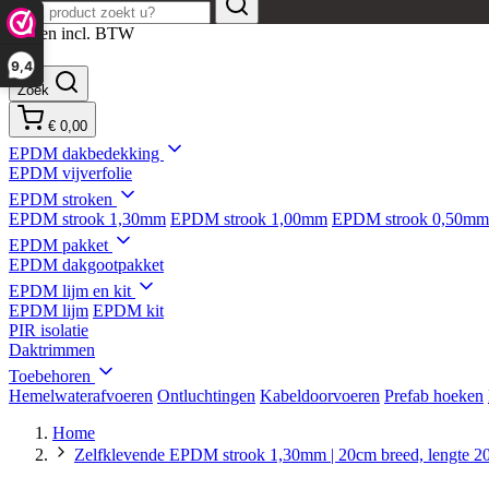
Prijzen incl. BTW
9,4
Zoek
€ 0,00
EPDM dakbedekking
EPDM vijverfolie
EPDM stroken
EPDM strook 1,30mm
EPDM strook 1,00mm
EPDM strook 0,50mm
EPDM pakket
EPDM dakgootpakket
EPDM lijm en kit
EPDM lijm
EPDM kit
PIR isolatie
Daktrimmen
Toebehoren
Hemelwaterafvoeren
Ontluchtingen
Kabeldoorvoeren
Prefab hoeken
Home
Zelfklevende EPDM strook 1,30mm | 20cm breed, lengte 20