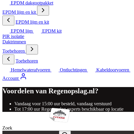
EPDM dakgootpakket
EPDM lijm en kit
EPDM lijm en kit
EPDM lijm
EPDM kit
PIR isolatie
Daktrimmen
Toebehoren
Toebehoren
Hemelwaterafvoeren
Ontluchtingen
Kabeldoorvoeren
Account
Voordelen van Regenopslag.nl?
Vandaag voor 15:00 uur besteld, vandaag verstuurd
Tot 17:00 uur Regenopslag experts beschikbaar op locatie
Zoek