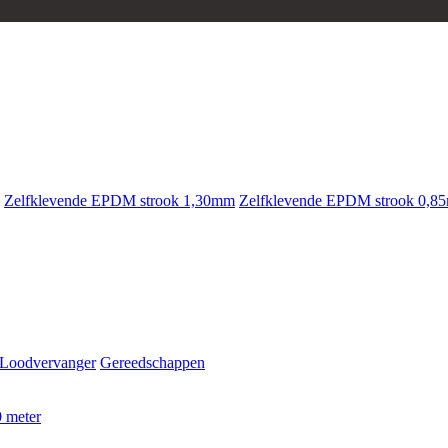
Zelfklevende EPDM strook 1,30mm
Zelfklevende EPDM strook 0,8
Loodvervanger
Gereedschappen
 meter