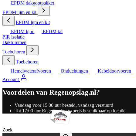
EPDM dakgootpakket
EPDM lijm en kit
EPDM lijm en kit
EPDM lijm
EPDM kit
PIR isolatie
Daktrimmen
Toebehoren
Toebehoren
Hemelwaterafvoeren
Ontluchtingen
Kabeldoorvoeren
Account
Voordelen van Regenopslag.nl?
Vandaag voor 15:00 uur besteld, vandaag verstuurd
Tot 17:00 uur Regenopslag experts beschikbaar op locatie
Zoek