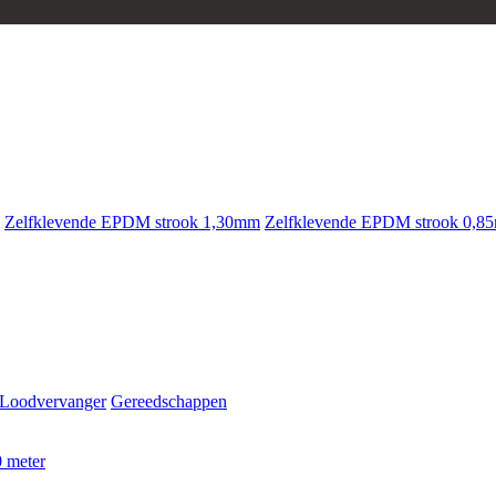
Zelfklevende EPDM strook 1,30mm
Zelfklevende EPDM strook 0,8
Loodvervanger
Gereedschappen
 meter