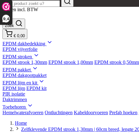
Prijzen incl. BTW
9,4
Zoek
€ 0,00
EPDM dakbedekking
EPDM vijverfolie
EPDM stroken
EPDM strook 1,30mm
EPDM strook 1,00mm
EPDM strook 0,50mm
EPDM pakket
EPDM dakgootpakket
EPDM lijm en kit
EPDM lijm
EPDM kit
PIR isolatie
Daktrimmen
Toebehoren
Hemelwaterafvoeren
Ontluchtingen
Kabeldoorvoeren
Prefab hoeken
Home
Zelfklevende EPDM strook 1,30mm | 60cm breed, lengte 20